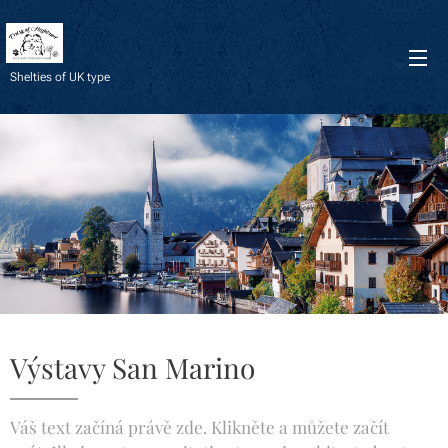
Shelties of UK type
Výstavy San Marino
Váš text začíná právě zde. Klikněte a můžete začít