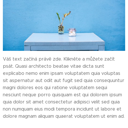
Váš text začíná právě zde. Klikněte a můžete začít
psát. Quasi architecto beatae vitae dicta sunt
explicabo nemo enim ipsam voluptatem quia voluptas
sit aspernatur aut odit aut fugit sed quia consequuntur
magni dolores eos qui ratione voluptatem sequi
nesciunt neque porro quisquam est qui dolorem ipsum
quia dolor sit amet consectetur adipisci velit sed quia
non numquam eius modi tempora incidunt ut labore et
dolore magnam aliquam quaerat voluptatem ut enim ad.