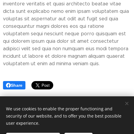
inventore veritatis et quasi architecto beatae vitae
dicta sunt explicabo nemo enim ipsam voluptatem quia
voluptas sit aspernatur aut odit aut fugit sed quia
consequuntur magni dolores eos qui ratione
voluptatem sequi nesciunt neque porro quisquam est
qui dolorem ipsum quia dolor sit amet consectetur
adipisci velit sed quia non numquam eius modi tempora
incidunt ut labore et dolore magnam aliquam quaerat
voluptatem ut enim ad minima veniam quis.
Share
We use cookies to enable the proper functioning and
security of our website, and to offer you the best possible
Vytvořeno službou
Webnode
Cookies
user experience.