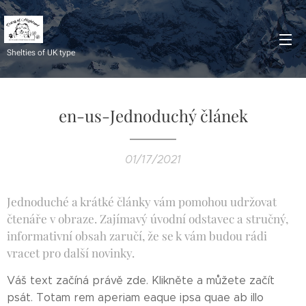
Shelties of UK type
en-us-Jednoduchý článek
01/17/2021
Jednoduché a krátké články vám pomohou udržovat
čtenáře v obraze. Zajímavý úvodní odstavec a stručný,
informativní obsah zaručí, že se k vám budou rádi
vracet pro další novinky.
Váš text začíná právě zde. Klikněte a můžete začít
psát. Totam rem aperiam eaque ipsa quae ab illo